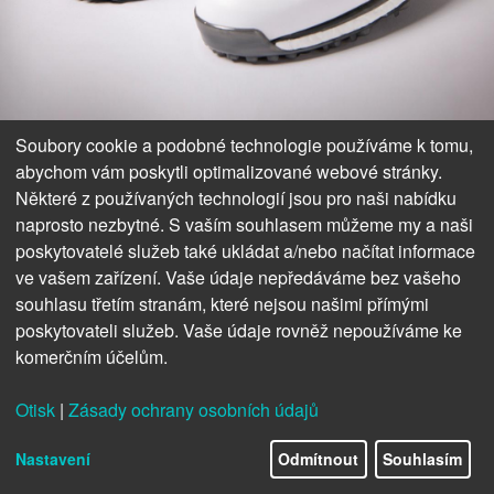
Soubory cookie a podobné technologie používáme k tomu,
abychom vám poskytli optimalizované webové stránky.
Některé z používaných technologií jsou pro naši nabídku
naprosto nezbytné. S vaším souhlasem můžeme my a naši
poskytovatelé služeb také ukládat a/nebo načítat informace
ve vašem zařízení. Vaše údaje nepředáváme bez vašeho
souhlasu třetím stranám, které nejsou našimi přímými
poskytovateli služeb. Vaše údaje rovněž nepoužíváme ke
komerčním účelům.
NEJNOVĚJŠÍ
Otisk
|
Zásady ochrany osobních údajů
24/43
MODELY ADIDAS!
Nastavení
Odmítnout
Souhlasím