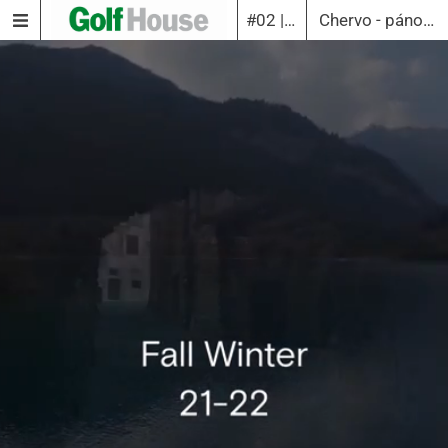
#02 | 2021
Chervo - pánové - příběh