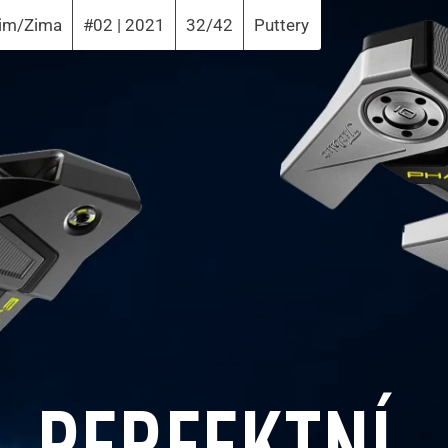
im/Zima
#02 | 2021
32/42
Puttery
PERFEKTNÍ